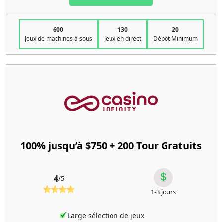
600
130
20
Jeux de machines à sous
Jeux en direct
Dépôt Minimum
100% jusqu’à $750 + 200 Tour Gratuits
4
1-3 jours
Large sélection de jeux