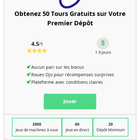
Obtenez 50 Tours Gratuits sur Votre
Premier Dépôt
4.5
1-3 jours
Aucun pari sur les bonus
Roues Ojo pour récompenses surprises
Plateforme avec conditions claires
Jouer
2000
60
20
Jeux de machines à sous
Jeux en direct
Dépôt Minimum