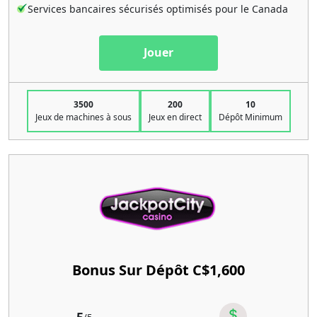
Services bancaires sécurisés optimisés pour le Canada
Jouer
3500
200
10
Jeux de machines à sous
Jeux en direct
Dépôt Minimum
Bonus Sur Dépôt C$1,600