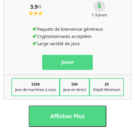
3.9
1-3 jours
Paquets de bienvenue généreux
Cryptomonnaies acceptées
Large variété de jeux
Jouer
3200
500
20
Jeux de machines à sous
Jeux en direct
Dépôt Minimum
Affichez Plus