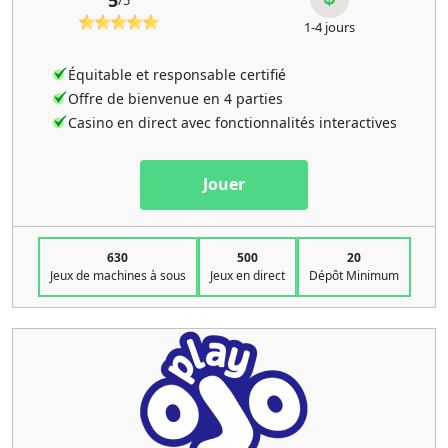
5
1-4 jours
Équitable et responsable certifié
Offre de bienvenue en 4 parties
Casino en direct avec fonctionnalités interactives
Jouer
630
500
20
Jeux de machines à sous
Jeux en direct
Dépôt Minimum