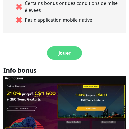
Certains bonus ont des conditions de mise
élevées
Pas d'application mobile native
Jouer
Info bonus