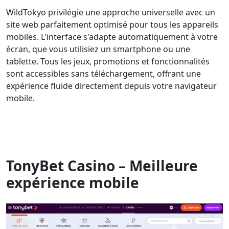
WildTokyo privilégie une approche universelle avec un
site web parfaitement optimisé pour tous les appareils
mobiles. L'interface s'adapte automatiquement à votre
écran, que vous utilisiez un smartphone ou une
tablette. Tous les jeux, promotions et fonctionnalités
sont accessibles sans téléchargement, offrant une
expérience fluide directement depuis votre navigateur
mobile.
TonyBet Casino – Meilleure
expérience mobile