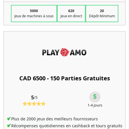
5000
620
20
Jeux de machines à sous
Jeux en direct
Dépôt Minimum
CAD 6500 - 150 Parties Gratuites
5
1-4 jours
Plus de 2000 jeux des meilleurs fournisseurs
Récompenses quotidiennes en cashback et tours gratuits