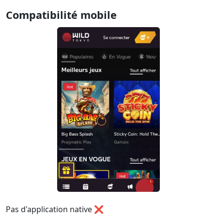
Compatibilité mobile
Pas d'application native ❌